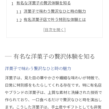
有名な洋菓子の贅沢体験を知る
洋菓子で味わう贅沢なひと時の魅力
有名洋菓子店で叶う特別な体験とは
洋菓子の歴史と有名ブランドの背景を探る
話題の洋菓子人気ランキング事情を解説
洋菓子の人気手土産に選ばれる理由
洋菓子人気ブランドの魅力解説
有名な洋菓子の贅沢体験を知る
洋菓子人気ブランドが支持される理由
洋菓子で味わう贅沢なひと時の魅力
洋菓子有名ブランドの特徴と強みを比較
有名洋菓子店の限定スイーツ体験談を紹介
洋菓子は、見た目の華やかさや繊細な味わいが特徴で、
日常に特別感をもたらしてくれる存在です。特に有名店
洋菓子人気ランキング上位ブランドの傾向
やブランドの洋菓子は、上質な素材と洗練された技術で
洋菓子ブランド選びで重視したいポイント
作られており、一口食べるだけで贅沢なひと時を演出し
特別な手土産に選ばれる洋菓子特集
ます。こうした洋菓子は、手土産やギフトとしても非常