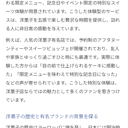
わる限定メニュー、記念日やイベント限定の特別なスイ
有名洋菓子店が誇る人気スイーツ一覧
ーツ体験が用意されています。こうした体験型のサービ
洋菓子の売上ランキングに見る人気動向
スは、洋菓子を五感で楽しむ贅沢な時間を提供し、訪れ
る人に非日常の感動を与えています。
話題の洋菓子ブランド別特徴まとめ
お取り寄せで楽しむ洋菓子のおすすめ
例えば、人気の洋菓子有名店では、予約制のアフタヌー
ンティーやスイーツビュッフェが開催されており、友人
洋菓子人気お取り寄せの魅力と始め方
や家族とゆっくり過ごすひと時にも最適です。実際に体
有名洋菓子店のお取り寄せおすすめ特集
験した方からは「目の前で仕上げられるケーキに感動し
洋菓子人気ブランドのお取り寄せ体験談
た」「限定メニューを味わえて特別な記念日になった」
洋菓子お取り寄せランキングで話題の商品
などの声が寄せられています。こうした特別な体験は、
全国有名洋菓子店のお取り寄せ最新事情
洋菓子店ならではの魅力として多くのファンを惹きつけ
ています。
洋菓子の歴史と有名ブランドの背景を探る
洋菓子の歴史はヨーロッパに端を発し、日本には明治時