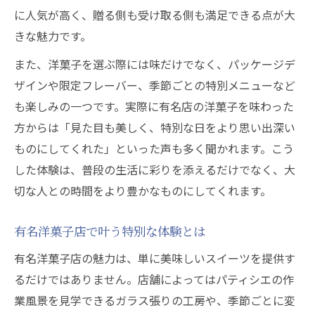
洋菓子が手土産に人気の理由と選び方
に人気が高く、贈る側も受け取る側も満足できる点が大
有名洋菓子店で選ぶ贅沢な手土産特集
きな魅力です。
洋菓子人気手土産ランキングの最新動向
また、洋菓子を選ぶ際には味だけでなく、パッケージデ
洋菓子で喜ばれるギフトシーンの提案
ザインや限定フレーバー、季節ごとの特別メニューなど
洋菓子有名ブランドの定番手土産を紹介
も楽しみの一つです。実際に有名店の洋菓子を味わった
全国で注目を浴びる洋菓子の新潮流
方からは「見た目も美しく、特別な日をより思い出深い
全国有名洋菓子店発のトレンドスイーツ
ものにしてくれた」といった声も多く聞かれます。こう
した体験は、普段の生活に彩りを添えるだけでなく、大
洋菓子業界に広がる新しい人気ブランド
切な人との時間をより豊かなものにしてくれます。
有名洋菓子シェフが生み出す最新作の魅力
洋菓子人気ランキングと新潮流の関係性
有名洋菓子店で叶う特別な体験とは
洋菓子の新たな楽しみ方と話題の体験
有名洋菓子店の魅力は、単に美味しいスイーツを提供す
洋菓子の種類やランキング徹底ガイド
るだけではありません。店舗によってはパティシエの作
定番から話題まで洋菓子の種類を徹底解説
業風景を見学できるガラス張りの工房や、季節ごとに変
洋菓子人気ランキングトップ10の傾向