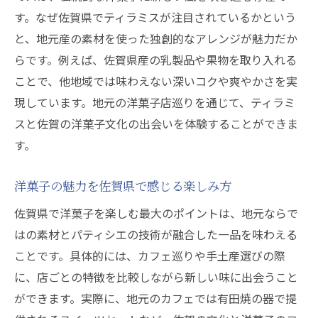
事情
す。なぜ佐賀県でティラミスが注目されているかという
と、地元産の素材を使った独創的なアレンジが魅力だか
佐賀県洋菓子店で出会う多彩なティラミス
らです。例えば、佐賀県産の乳製品や果物を取り入れる
の味
ことで、他地域では味わえない深いコクや爽やかさを実
地元で人気の洋菓子とティラミスの相性を
現しています。地元の洋菓子店巡りを通じて、ティラミ
探る
スと佐賀の洋菓子文化の出会いを体験することができま
洋菓子通が語る佐賀県ティラミスの楽しみ
す。
方
洋菓子の魅力を探る佐賀県ティラミス体験
洋菓子の魅力を佐賀県で感じる楽しみ方
佐賀県で洋菓子とティラミスを食べ比べる
佐賀県で洋菓子を楽しむ最大のポイントは、地元ならで
楽しさ
はの素材とパティシエの技術が融合した一品を味わえる
洋菓子の個性が光る佐賀県ティラミスの特
ことです。具体的には、カフェ巡りや手土産選びの際
徴
に、店ごとの特徴を比較しながら新しい味に出会うこと
ティラミスが映える佐賀県洋菓子のおすす
ができます。実際に、地元のカフェでは有田焼の器で提
め