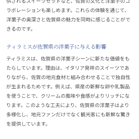
供されるスイーツセットなど、佐賀の文化と洋菓子のコ
佐賀県の洋菓子店で体感するティラミスの
ラボレーションも楽しめます。これらの体験を通じて、
奥深さ
洋菓子の奥深さと佐賀県の魅力を同時に感じることがで
洋菓子で広がる佐賀県ティラミスの新発見
きるのです。
佐賀県ティラミスと洋菓子で味覚の旅を満
ティラミスが佐賀県の洋菓子に与える影響
喫
ティラミスは、佐賀県の洋菓子シーンに新たな価値をも
素材選びにこだわる佐賀県の洋菓子事情
たらしています。理由は、イタリア発祥のスイーツであ
洋菓子に欠かせない佐賀県産素材の魅力
りながら、佐賀の地元食材と組み合わせることで独自性
佐賀県の洋菓子は素材へのこだわりが光る
が生まれるためです。例えば、県産の新鮮な卵や乳製品
ティラミスを引き立てる佐賀県産素材の工
を使うことで、クリームの風味や食感がよりリッチにな
夫
ります。このような工夫により、佐賀県の洋菓子はより
洋菓子店が選ぶ佐賀県の新鮮な食材とは
多様化し、地元ファンだけでなく観光客にも新鮮な驚き
佐賀県の洋菓子で味わう素材本来の美味し
を提供しています。
さ