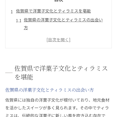
佐賀県で洋菓子文化とティラミスを堪能
佐賀県の洋菓子文化とティラミスの出会い
方
洋菓子の魅力を佐賀県で感じる楽しみ方
ティラミスが佐賀県の洋菓子に与える影響
地元洋菓子とティラミスの特徴を比較する
佐賀県ならではの洋菓子とティラミス体験
佐賀県で洋菓子文化とティラミス
洋菓子好きが注目する佐賀県の味わい深さ
を堪能
ティラミス好きが注目する佐賀県の洋菓子
洋菓子好きが選ぶ佐賀県ティラミスの魅力
佐賀県の洋菓子文化とティラミスの出会い方
佐賀県の洋菓子で味わう特別なティラミス
佐賀県には独自の洋菓子文化が根付いており、地元食材
体験
を活かしたスイーツが多く見られます。その中でティラ
ティラミスファン必見の佐賀県洋菓子最新
ミスは、伝統的な洋菓子に新しい風を吹き込む存在で