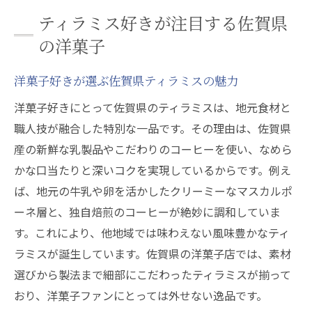
新しい味わい方が楽しめる佐賀県産ティラ
ティラミス好きが注目する佐賀県
ミス
の洋菓子
洋菓子店で見つかる佐賀県の進化系ティラ
ミス
洋菓子好きが選ぶ佐賀県ティラミスの魅力
佐賀県の洋菓子で体験するティラミスの新
洋菓子好きにとって佐賀県のティラミスは、地元食材と
提案
職人技が融合した特別な一品です。その理由は、佐賀県
洋菓子好きも満足する佐賀県の新感覚ティ
産の新鮮な乳製品やこだわりのコーヒーを使い、なめら
ラミス
かな口当たりと深いコクを実現しているからです。例え
ば、地元の牛乳や卵を活かしたクリーミーなマスカルポ
贈り物にも喜ばれる佐賀県洋菓子の魅力
ーネ層と、独自焙煎のコーヒーが絶妙に調和していま
洋菓子が贈り物に選ばれる佐賀県の理由
す。これにより、他地域では味わえない風味豊かなティ
佐賀県洋菓子とティラミスで心伝わるギフ
ラミスが誕生しています。佐賀県の洋菓子店では、素材
ト提案
選びから製法まで細部にこだわったティラミスが揃って
大切な人に届けたい佐賀県の洋菓子ティラ
おり、洋菓子ファンにとっては外せない逸品です。
ミス