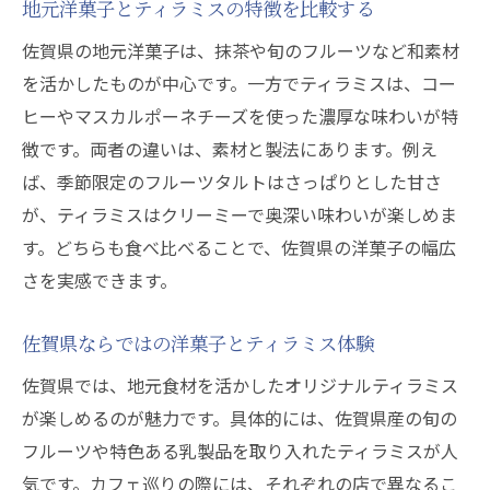
こだわり素材で生まれる佐賀県洋菓子の深
地元洋菓子とティラミスの特徴を比較する
み
佐賀県の地元洋菓子は、抹茶や旬のフルーツなど和素材
カフェ巡りを楽しむ佐賀県ティラミスの旅
を活かしたものが中心です。一方でティラミスは、コー
洋菓子好きが楽しむ佐賀県カフェ巡りのコ
ヒーやマスカルポーネチーズを使った濃厚な味わいが特
ツ
徴です。両者の違いは、素材と製法にあります。例え
ば、季節限定のフルーツタルトはさっぱりとした甘さ
ティラミスが主役の佐賀県カフェ体験談
が、ティラミスはクリーミーで奥深い味わいが楽しめま
佐賀県の洋菓子カフェでティラミスを堪能
す。どちらも食べ比べることで、佐賀県の洋菓子の幅広
する
さを実感できます。
カフェ巡りで出会う佐賀県洋菓子の新発見
佐賀県カフェで味わう至福のティラミス時
佐賀県ならではの洋菓子とティラミス体験
間
佐賀県では、地元食材を活かしたオリジナルティラミス
洋菓子とティラミスを楽しむ佐賀県カフェ
が楽しめるのが魅力です。具体的には、佐賀県産の旬の
巡り
フルーツや特色ある乳製品を取り入れたティラミスが人
手土産に最適な洋菓子と佐賀県産ティラミス
気です。カフェ巡りの際には、それぞれの店で異なるこ