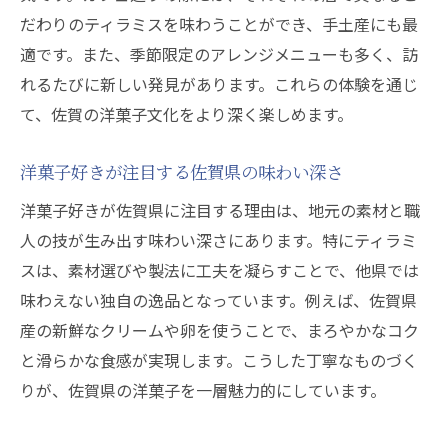
洋菓子好きが選ぶ佐賀県手土産ティラミス
だわりのティラミスを味わうことができ、手土産にも最
佐賀県産ティラミスは手土産にも最適な理
適です。また、季節限定のアレンジメニューも多く、訪
由
れるたびに新しい発見があります。これらの体験を通じ
贈り物におすすめの佐賀県洋菓子特集
て、佐賀の洋菓子文化をより深く楽しめます。
洋菓子店で見つける佐賀県の人気ティラミ
洋菓子好きが注目する佐賀県の味わい深さ
ス
手土産選びで喜ばれる佐賀県の洋菓子とは
洋菓子好きが佐賀県に注目する理由は、地元の素材と職
人の技が生み出す味わい深さにあります。特にティラミ
佐賀県産洋菓子とティラミスで贈り物上手
スは、素材選びや製法に工夫を凝らすことで、他県では
に
味わえない独自の逸品となっています。例えば、佐賀県
佐賀県の洋菓子で味わう新感覚ティラミス
産の新鮮なクリームや卵を使うことで、まろやかなコク
洋菓子と融合した佐賀県の新感覚ティラミ
と滑らかな食感が実現します。こうした丁寧なものづく
ス
りが、佐賀県の洋菓子を一層魅力的にしています。
佐賀県発の洋菓子ティラミスが生む驚きの
美味しさ