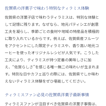
贈り物向きの佐賀県洋菓子はここが違う
佐賀県の洋菓子で味わう特別なティラミス体験
洋菓子とティラミスで広がる佐賀県の贈答
佐賀県の洋菓子店で味わうティラミスは、特別な体験と
文化
して記憶に残ります。なぜなら、地元パティシエが創意
佐賀県産洋菓子がもたらす贈り物の特別感
工夫を凝らし、季節ごとの食材や地域の特産品を積極的
に取り入れているからです。例えば、佐賀県産フルーツ
をアクセントにした限定ティラミスや、香り高い地元コ
ーヒーを使ったオリジナルレシピが人気です。こうした
工夫により、ティラミスが持つ定番の美味しさに加
え、“佐賀らしさ”を感じる唯一無二の味わいが生まれま
す。特別な日やカフェ巡りの際には、佐賀県でしか味わ
えないティラミス体験をぜひ堪能してください。
ティラミスファン必見の佐賀県洋菓子最新事情
ティラミスファンが注目すべき佐賀県の洋菓子事情は、